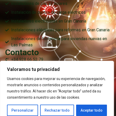
Instaladores de placas solares
Instalación de puntos de carga eléctricos
Instaladores electricistas en Gran Canaria
Instalaciones eléctricas para reformas en Gran Canaria
Instalaciones de fontanería para viviendas nuevas en
Las Palmas
Contacto
+34 928 66 52 79
+34 638 76 98 76
Valoramos tu privacidad
fontlux@fontlux.com
Usamos cookies para mejorar su experiencia de navegación,
mostrarle anuncios o contenidos personalizados y analizar
C/ Sta. Teresa de Jesús, 21 35200 Balcón de Telde –
nuestro tráfico. Al hacer clic en “Aceptar todo” usted da su
Jinamar
consentimiento a nuestro uso de las cookies.
Aviso Legal
Política de privacidad
Polìtica de cookies
Personalizar
Rechazar todo
Aceptar todo
Copyright © 2026 Fontlux All Right Reserved