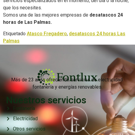
servicios especializados en el momento, del día o la noche,
que los necesites.
Somos una de las mejores empresas de
desatascos 24
horas de Las Palmas.
Etiquetado
Atasco Fregadero
,
desatascos 24 horas Las
Palmas
Más de 23 años ofreciendo servicios de electricidad
fontanería y energías renovables.
Nuestros servicios
Fontanería
Electricidad
Otros servicios