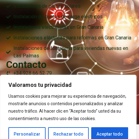
Instaladores de placas solares
Instalación de puntos de carga eléctricos
Instaladores electricistas en Gran Canaria
Instalaciones eléctricas para reformas en Gran Canaria
Instalaciones de fontanería para viviendas nuevas en
Las Palmas
Contacto
+34 928 66 52 79
+34 638 76 98 76
Valoramos tu privacidad
fontlux@fontlux.com
Usamos cookies para mejorar su experiencia de navegación,
mostrarle anuncios o contenidos personalizados y analizar
C/ Sta. Teresa de Jesús, 21 35200 Balcón de Telde –
nuestro tráfico. Al hacer clic en “Aceptar todo” usted da su
Jinamar
consentimiento a nuestro uso de las cookies.
Aviso Legal
Política de privacidad
Polìtica de cookies
Personalizar
Rechazar todo
Aceptar todo
Copyright © 2026 Fontlux All Right Reserved