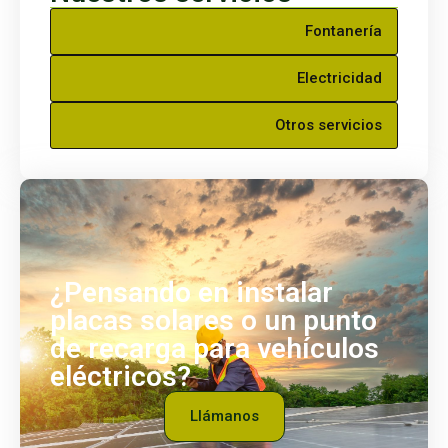
Fontanería
Electricidad
Otros servicios
¿Pensando en instalar
placas solares o un punto
de recarga para vehículos
eléctricos?
Llámanos